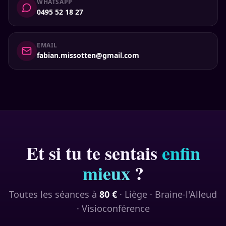
WHATSAPP
0495 52 18 27
EMAIL
fabian.missotten@gmail.com
Et si tu te sentais
enfin
mieux
?
Toutes les séances à
80
€
· Liège · Braine-l'Alleud
· Visioconférence